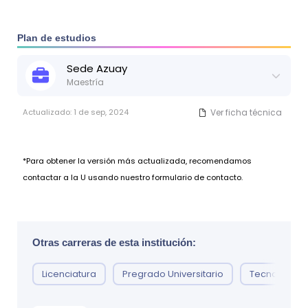
Neuropsicología del daño cerebral: Psicólogos
de prevención que respondan a las necesidades y
Clínicos, Médicos, fonoaudiólogos.
problemas locales y/o nacionales.
Neuropsicología del adulto y del adulto mayor:
Plan de estudios
Psicólogos Clínicos.
Sede
Azuay
Maestría
Actualizado:
1 de sep, 2024
Ver ficha técnica
*Para obtener la versión más actualizada, recomendamos
contactar a la U usando nuestro formulario de contacto.
Otras carreras de esta institución:
Licenciatura
Pregrado Universitario
Tecnología