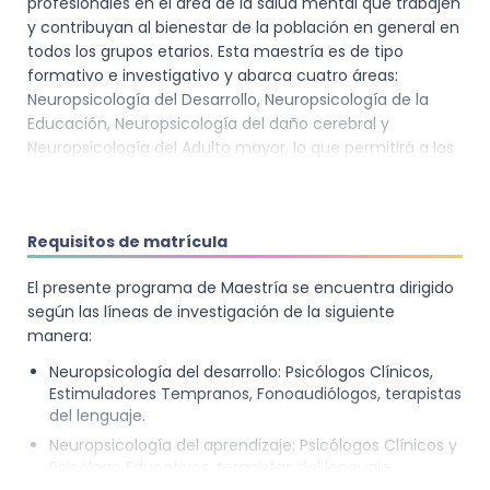
profesionales en el área de la salud mental que trabajen
y contribuyan al bienestar de la población en general en
todos los grupos etarios. Esta maestría es de tipo
formativo e investigativo y abarca cuatro áreas:
Neuropsicología del Desarrollo, Neuropsicología de la
Educación, Neuropsicología del daño cerebral y
Neuropsicología del Adulto mayor, lo que permitirá a los
estudiantes acceder posteriormente a un programa
doctoral.
Este programa propone recorrer por diferentes
Requisitos de matrícula
corrientes teóricas, con el fin de tener un manejo
adecuado de instrumentos de diagnóstico
El presente programa de Maestría se encuentra dirigido
neuropsicológico, así como de instrumentos básicos
según las líneas de investigación de la siguiente
para la investigación.
manera:
Con ello, se podrá aplicar los principios de rehabilitación
Neuropsicología del desarrollo: Psicólogos Clínicos,
para llevar a cabo programas de acuerdo al diagnóstico
Estimuladores Tempranos, Fonoaudiólogos, terapistas
realizado.
del lenguaje.
Neuropsicología del aprendizaje: Psicólogos Clínicos y
Además, se cuenta con un fuerte componente de
Psicólogo Educativos, terapistas del lenguaje.
investigación científica, con el fin de generar elementos