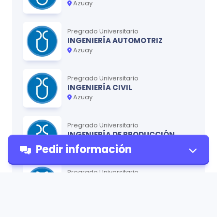
Azuay
Pregrado Universitario
INGENIERÍA AUTOMOTRIZ
Azuay
Pregrado Universitario
INGENIERÍA CIVIL
Azuay
Pregrado Universitario
INGENIERÍA DE PRODUCCIÓN
Azuay
Pedir información
Pregrado Universitario
INGENIERÍA ELECTRÓNICA
Azuay
Pedir