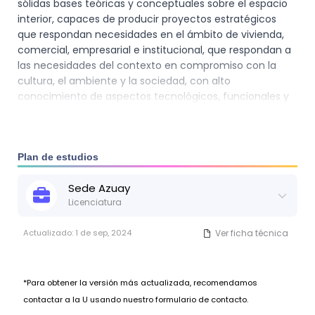
sólidas bases teóricas y conceptuales sobre el espacio
interior, capaces de producir proyectos estratégicos
que respondan necesidades en el ámbito de vivienda,
comercial, empresarial e institucional, que respondan a
las necesidades del contexto en compromiso con la
cultura, el ambiente y la sociedad, con alto
conocimiento de aspectos tecnológicos, funcionales y
expresivos, a través de la creación de productos
encaminados al mejoramiento de la calidad de vida y el
crecimiento colectivo. Diseñadores con destreza en el
aprendizaje autónomo, y con los conocimientos y
Plan de estudios
capacidades que les permita cursar una maestría.
Sede
Azuay
Licenciatura
Actualizado:
1 de sep, 2024
Ver ficha técnica
*Para obtener la versión más actualizada, recomendamos
contactar a la U usando nuestro formulario de contacto.