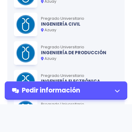
Azuay
Pregrado Universitario
INGENIERÍA CIVIL
Azuay
Pregrado Universitario
INGENIERÍA DE PRODUCCIÓN
Azuay
Pregrado Universitario
INGENIERÍA ELECTRÓNICA
Azuay
Pedir información
Pregrado Universitario
INGENIERÍA EN ALIMENTOS
Azuay
Pedir
Pregrado Universitario