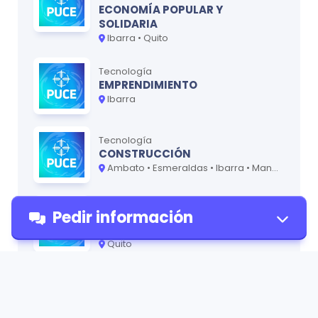
ECONOMÍA POPULAR Y
SOLIDARIA
Ibarra • Quito
Tecnología
EMPRENDIMIENTO
Ibarra
Tecnología
CONSTRUCCIÓN
Ambato • Esmeraldas • Ibarra • Manabí • Quito
Tecnología
Pedir información
INTERPRETACIÓN DE LENGUAS DE
SEÑAS
Quito
Tecnología
Pedir
ADMINISTRACIÓN
Ambato • Manabí • Santo Domingo