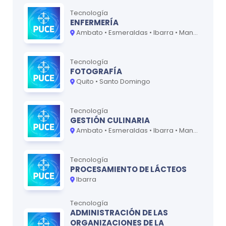
· Programas de educación hospitalaria
Tecnología
· Consulta privada: diagnóstico, evaluación e
ENFERMERÍA
Ambato • Esmeraldas • Ibarra • Manabí • Quito • Santo Domingo
intervención en Psicología Educativa
Tecnología
FOTOGRAFÍA
Quito • Santo Domingo
Tecnología
GESTIÓN CULINARIA
Ambato • Esmeraldas • Ibarra • Manabí • Quito • Santo Domingo
Tecnología
PROCESAMIENTO DE LÁCTEOS
Ibarra
Tecnología
ADMINISTRACIÓN DE LAS
ORGANIZACIONES DE LA