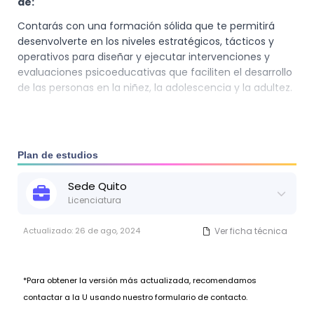
de:
Contarás con una formación sólida que te permitirá
desenvolverte en los niveles estratégicos, tácticos y
operativos para diseñar y ejecutar intervenciones y
evaluaciones psicoeducativas que faciliten el desarrollo
de las personas en la niñez, la adolescencia y la adultez.
Así también, promoverás programas
transformacionales con herramientas y técnicas que
aporten a las instituciones dedicadas a la educación
Plan de estudios
formal e informal en el Ecuador. De esta manera,
estarás en la capacidad de:
Sede
Quito
Licenciatura
Planificar proyectos psicoeducativos y psicosociales
Actualizado:
26 de ago, 2024
Ver ficha técnica
con responsabilidad social en el ámbito educativo.
Plantear procesos de detección, evaluación,
diagnóstico, intervención y seguimiento respecto a
las problemáticas individuales, grupales, comunitarias
*Para obtener la versión más actualizada, recomendamos
y sociales en el contexto educativo.
contactar a la U usando nuestro formulario de contacto.