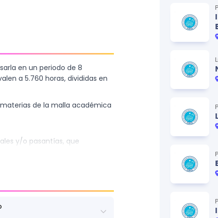
, materiales, estructuras,
ión, experiencia de usuario y
l diseño industrial. El licenciado
citado para idear, diseñar y
riterios de diseño, manufactura y
sarla en un periodo de 8
len a 5.760 horas, divididas en
s materias de la malla académica
nales y/o pasantías, que
edad, que comprenden 96 horas
o