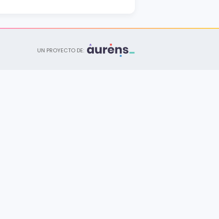
Licenciatura
ARQUEOLOGÍA
Gustavo Galindo
Licenciatura
UN PROYECTO DE:
TURISMO
Gustavo Galindo
Pregrado Universitario
PETRÓLEO
Gustavo Galindo
Pregrado Universitario
GEOLOGÍA
Gustavo Galindo
Pregrado Universitario
MINAS
Gustavo Galindo