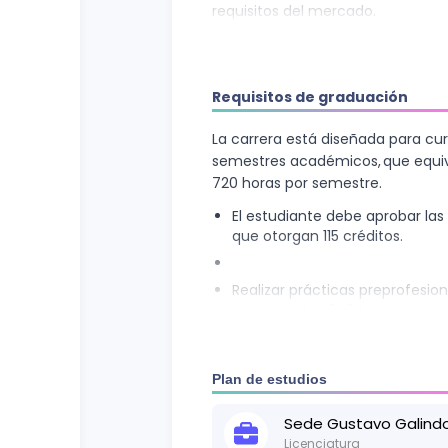
requisitos del mercado.
Se abarcan temas como ergonomía
mecanismos, procesos de fabricac
requerimientos tecnológicos para e
Requisitos de graduación
en Diseño de Productos está capa
construir productos integrando c
La carrera está diseñada para cur
negocios.
semestres académicos, que equiva
720 horas por semestre.
El estudiante debe aprobar la
que otorgan 115 créditos.
Realizar prácticas preprofesio
comprenden 240 horas.
Realizar vínculos con la soci
Plan de estudios
Sede
Gustavo Galind
Licenciatura