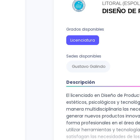
Curso vocacional
Ciencias Sociales
LITORAL (ESPOL
DISEÑO DE
Ingenierías y Arquitectura
Letras
Grados disponibles
Licenciatura
Recursos Naturales
Sedes disponibles
Gustavo Galindo
Descripción
El licenciado en Diseño de Product
estéticos, psicológicos y tecnológ
manera multidisciplinaria las ne
generar nuevos productos innovad
forma profesionales en el área de
utilizar herramientas y tecnologí
satisfagan las necesidades de los 