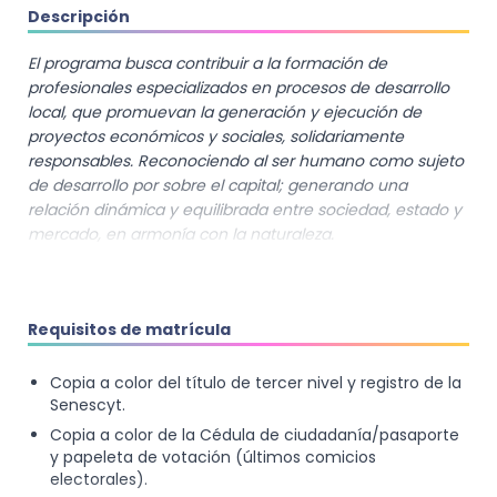
Descripción
El programa busca contribuir a la formación de
profesionales especializados en procesos de desarrollo
local, que promuevan la generación y ejecución de
proyectos económicos y sociales, solidariamente
responsables. Reconociendo al ser humano como sujeto
de desarrollo por sobre el capital; generando una
relación dinámica y equilibrada entre sociedad, estado y
mercado, en armonía con la naturaleza.
PERFIL DE INGRESO
Requisitos de matrícula
Podrán acceder al programa de posgrado profesionales
que posean título de tercer nivel de grado registrado en
Copia a color del título de tercer nivel y registro de la
la Senescyt preferentemente en el campo específico
Senescyt.
de las Ciencias Sociales y del Comportamiento
Copia a color de la Cédula de ciudadanía/pasaporte
(Economía, Ciencias Políticas, Estudios Sociales y
y papeleta de votación (últimos comicios
Culturales, Estudios de Género, Geografía y Territorio,
electorales).
Estudios Socio Ambientales, Desarrollo Territorial Rural);