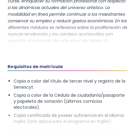
curse, enriquecer su formación profesional con respecto
a las dinámicas actuales del universo artístico. La
modalidad en línea permite continuar a los maestrantes
conservar su empleo y reducir gastos económicos. En los
diferentes módulos se reflexiona sobre la proliferación de
nuevas tendencias y los cambios acontecidos con
respecto al mercado del arte, el rol del artista, la
desaparición del autor, la preocupación por el lenguaje,
la presencia del espectador como vector integrado en la
obra, la insistencia en el proceso, la apertura hacia la
Requisitos de matrícula
acción, el cuerpo y la fusión de diversos medios de
expresión; hacen que los límites entre las diferentes
disciplinas sean cada vez más difusos. Es este un
Copia a color del título de tercer nivel y registro de la
Programa de Maestría coherente con tal escenario, en
Senescyt.
correspondencia con las demandas de la región, se
Copia a color de la Cédula de ciudadanía/pasaporte
ofrece un horario asequible para que los maestrantes se
y papeleta de votación (últimos comicios
conecten a las clases de acuerdo con sus actividades
electorales).
diarias y se propicia que los recursos educativos estén al
Copia certificada de poseer suficiencia en el idioma
alcance, a cualquier hora del día. El cursar esta maestría
inglés (solo aplica para el programa en Inglés).
en línea también propiciará una actualización y mayor
Certificados de experiencia profesional en el campo
dominio de las Tecnologías de Información y