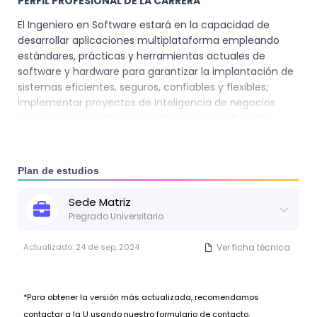
PERFIL PROFESIONAL DE LA CARRERA
El Ingeniero en Software estará en la capacidad de
desarrollar aplicaciones multiplataforma empleando
estándares, prácticas y herramientas actuales de
software y hardware para garantizar la implantación de
sistemas eficientes, seguros, confiables y flexibles;
implementar proyectos de inteligencia de negocios
para el apoyo en la toma de decisiones, aplicando
procesos de extracción de datos y algoritmos
avanzados; diseñar modelos de predicción con técnicas
de Machine Learning para hacer inferencias lógicas y/o
Plan de estudios
probabilísticas aplicables en problemas del mundo real;
construir modelos matemáticos formales simples para
Sede
Matriz
estudiar y simular situaciones del mundo real.
Pregrado Universitario
Actualizado:
24 de sep, 2024
Ver ficha técnica
Campo Ocupacional:
El campo ocupacional de la ingeniería de software es
*Para obtener la versión más actualizada, recomendamos
amplio y diverso, ya que la demanda de profesionales
en este campo ha ido en aumento con el crecimiento
contactar a la U usando nuestro formulario de contacto.