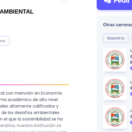
Pedir
 AMBIENTAL
Otras carreras
Maestría
rio
ntal con mención en Economía
rama académico de alto nivel
ales altamente calificados y
 de los desafíos ambientales
l que la sostenibilidad se ha
rativa, nuestra institución se
rama que no solo responde a las