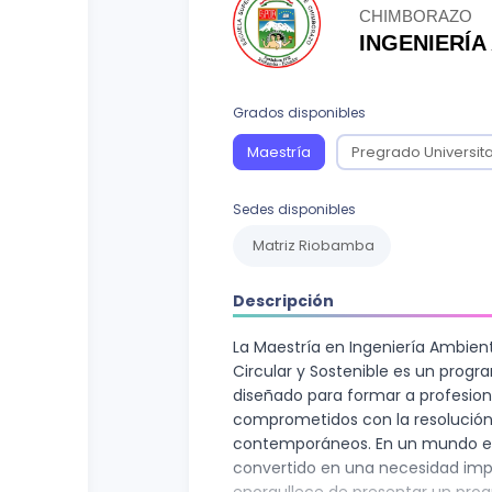
Curso vocacional
Ciencias Sociales
CHIMBORAZO
INGENIERÍA
Ingenierías y Arquitectura
Letras
Grados disponibles
Recursos Naturales
Maestría
Pregrado Universita
Sedes disponibles
Matriz Riobamba
Descripción
La Maestría en Ingeniería Ambie
Circular y Sostenible es un prog
diseñado para formar a profesion
comprometidos con la resolución
contemporáneos. En un mundo en e
convertido en una necesidad impe
enorgullece de presentar un prog