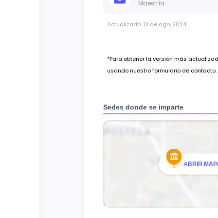
Hoja de Vida en el formato institu
Maestría
Una foto tamaño carnet.
Actualizado:
13 de ago, 2024
Una carpeta colgante con pestañ
programa)
*Para obtener la versión más actualiz
usando nuestro formulario de contacto.
Sedes donde se imparte
ABRIR MAPA